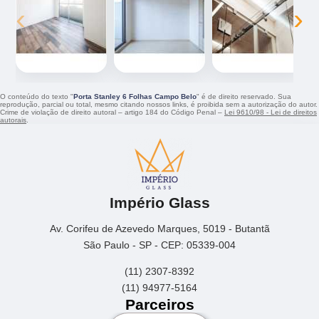
‹
›
O conteúdo do texto "
Porta Stanley 6 Folhas Campo Belo
" é de direito reservado. Sua
reprodução, parcial ou total, mesmo citando nossos links, é proibida sem a autorização do autor.
Crime de violação de direito autoral – artigo 184 do Código Penal –
Lei 9610/98 - Lei de direitos
autorais
.
Império Glass
Av. Corifeu de Azevedo Marques, 5019 - Butantã
São Paulo - SP - CEP: 05339-004
(11) 2307-8392
(11) 94977-5164
Parceiros