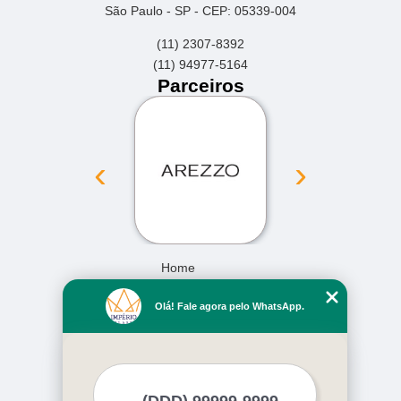
São Paulo - SP - CEP: 05339-004
(11) 2307-8392
(11) 94977-5164
Parceiros
‹
›
Home
Empresa
Olá! Fale agora pelo WhatsApp.
Missão
Serviços
Contato
Mapa do site
Mais Serviços