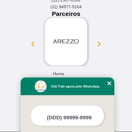
(11) 2307-8392
(11) 94977-5164
Parceiros
‹
›
Home
Empresa
Olá! Fale agora pelo WhatsApp.
Missão
Serviços
Contato
Mapa do site
Mais Serviços