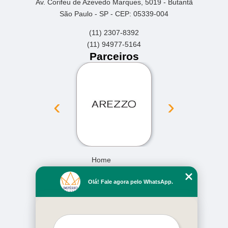
Av. Corifeu de Azevedo Marques, 5019 - Butantã
São Paulo - SP - CEP: 05339-004
(11) 2307-8392
(11) 94977-5164
Parceiros
‹
›
Home
Empresa
Olá! Fale agora pelo WhatsApp.
Missão
Serviços
Contato
Mapa do site