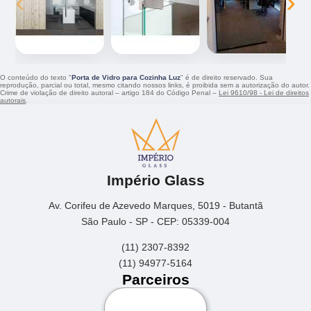
‹
›
O conteúdo do texto "
Porta de Vidro para Cozinha Luz
" é de direito reservado. Sua
reprodução, parcial ou total, mesmo citando nossos links, é proibida sem a autorização do autor.
Crime de violação de direito autoral – artigo 184 do Código Penal –
Lei 9610/98 - Lei de direitos
autorais
.
Império Glass
Av. Corifeu de Azevedo Marques, 5019 - Butantã
São Paulo - SP - CEP: 05339-004
(11) 2307-8392
(11) 94977-5164
Parceiros