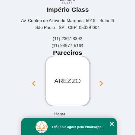
Império Glass
Av. Corifeu de Azevedo Marques, 5019 - Butantã
São Paulo - SP - CEP: 05339-004
(11) 2307-8392
(11) 94977-5164
Parceiros
‹
›
Home
Empresa
Olá! Fale agora pelo WhatsApp.
Missão
Serviços