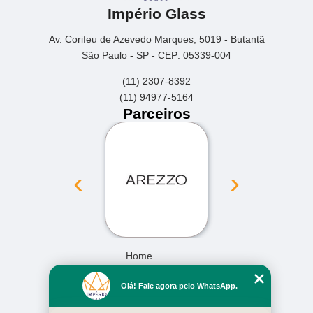
Império Glass
Av. Corifeu de Azevedo Marques, 5019 - Butantã
São Paulo - SP - CEP: 05339-004
(11) 2307-8392
(11) 94977-5164
Parceiros
‹
›
Home
Empresa
Olá! Fale agora pelo WhatsApp.
Missão
Serviços