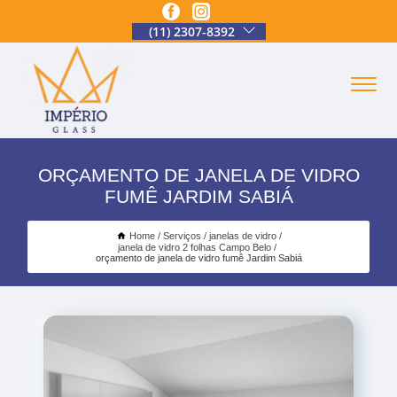
(11) 2307-8392
ORÇAMENTO DE JANELA DE VIDRO
FUMÊ JARDIM SABIÁ
Home
Serviços
janelas de vidro
janela de vidro 2 folhas Campo Belo
orçamento de janela de vidro fumê Jardim Sabiá