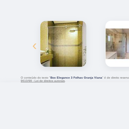
‹
O conteúdo do texto "
Box Elegance 3 Folhas Granja Viana
" é de direito reser
9610/98 - Lei de direitos autorais
.