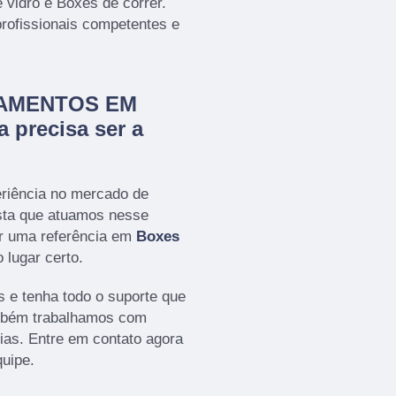
 vidro e Boxes de correr.
profissionais competentes e
CHAMENTOS EM
 precisa ser a
eriência no mercado de
a que atuamos nesse
r uma referência em
Boxes
 lugar certo.
s e tenha todo o suporte que
ambém trabalhamos com
cias. Entre em contato agora
quipe.