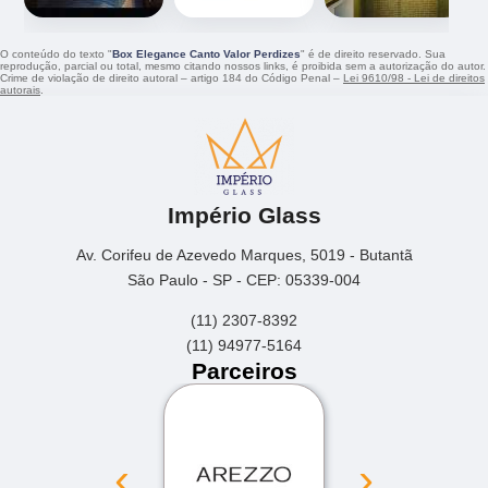
O conteúdo do texto "
Box Elegance Canto Valor Perdizes
" é de direito reservado. Sua
reprodução, parcial ou total, mesmo citando nossos links, é proibida sem a autorização do autor.
Crime de violação de direito autoral – artigo 184 do Código Penal –
Lei 9610/98 - Lei de direitos
autorais
.
Império Glass
Av. Corifeu de Azevedo Marques, 5019 - Butantã
São Paulo - SP - CEP: 05339-004
(11) 2307-8392
(11) 94977-5164
Parceiros
‹
›