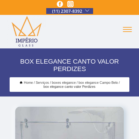
(11) 2307-8392
BOX ELEGANCE CANTO VALOR
PERDIZES
Home
Serviços
boxes elegance
box elegance Campo Belo
box elegance canto valor Perdizes