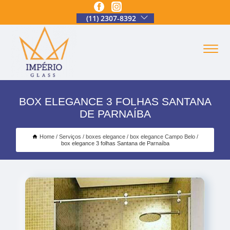
(11) 2307-8392
BOX ELEGANCE 3 FOLHAS SANTANA
DE PARNAÍBA
Home
Serviços
boxes elegance
box elegance Campo Belo
box elegance 3 folhas Santana de Parnaíba