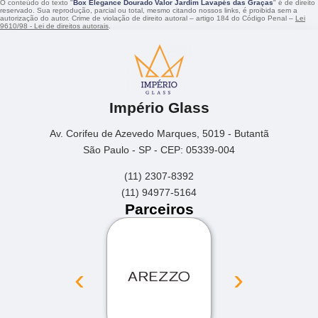
O conteúdo do texto "
Box Elegance Dourado Valor Jardim Lavapés das Graças
" é de direito
reservado. Sua reprodução, parcial ou total, mesmo citando nossos links, é proibida sem a
autorização do autor. Crime de violação de direito autoral – artigo 184 do Código Penal –
Lei
9610/98 - Lei de direitos autorais
.
Império Glass
Av. Corifeu de Azevedo Marques, 5019 - Butantã
São Paulo - SP - CEP: 05339-004
(11) 2307-8392
(11) 94977-5164
Parceiros
‹
›