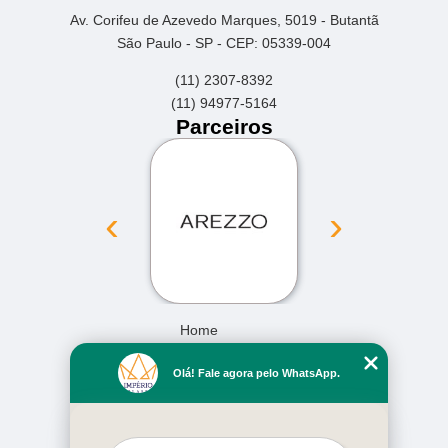
Av. Corifeu de Azevedo Marques, 5019 - Butantã
São Paulo - SP - CEP: 05339-004
(11) 2307-8392
(11) 94977-5164
Parceiros
‹
›
Home
Empresa
Olá! Fale agora pelo WhatsApp.
Missão
Serviços
Contato
Mapa do site