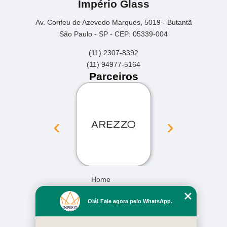
Império Glass
Av. Corifeu de Azevedo Marques, 5019 - Butantã
São Paulo - SP - CEP: 05339-004
(11) 2307-8392
(11) 94977-5164
Parceiros
‹
›
Home
Empresa
Olá! Fale agora pelo WhatsApp.
Missão
Serviços
Contato