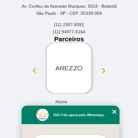
Av. Corifeu de Azevedo Marques, 5019 - Butantã
São Paulo - SP - CEP: 05339-004
(11) 2307-8392
(11) 94977-5164
Parceiros
‹
›
Home
Empresa
Olá! Fale agora pelo WhatsApp.
Missão
Serviços
Contato
Mapa do site