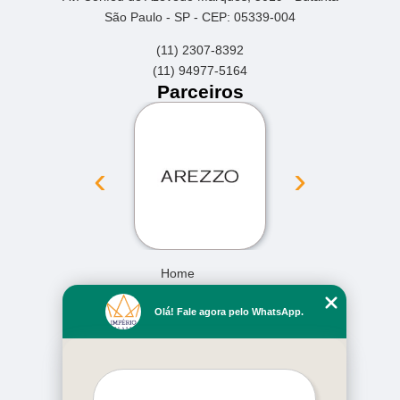
São Paulo - SP - CEP: 05339-004
(11) 2307-8392
(11) 94977-5164
Parceiros
‹
›
Home
Empresa
Olá! Fale agora pelo WhatsApp.
Missão
Serviços
Contato
Mapa do site
Mais Serviços