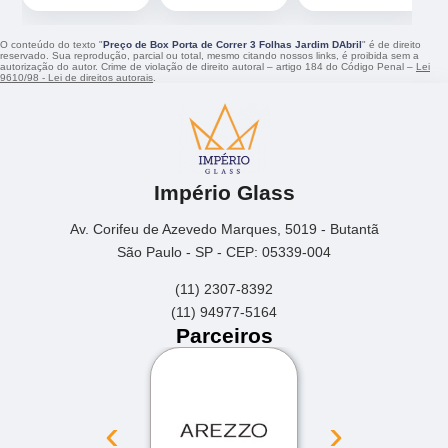
O conteúdo do texto "
Preço de Box Porta de Correr 3 Folhas Jardim DAbril
" é de direito
reservado. Sua reprodução, parcial ou total, mesmo citando nossos links, é proibida sem a
autorização do autor. Crime de violação de direito autoral – artigo 184 do Código Penal –
Lei
9610/98 - Lei de direitos autorais
.
Império Glass
Av. Corifeu de Azevedo Marques, 5019 - Butantã
São Paulo - SP - CEP: 05339-004
(11) 2307-8392
(11) 94977-5164
Parceiros
‹
›