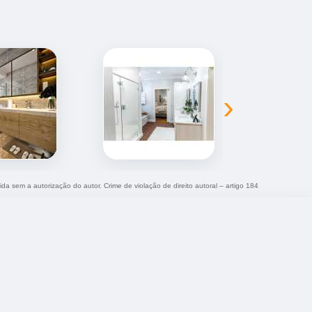
›
ida sem a autorização do autor. Crime de violação de direito autoral – artigo 184