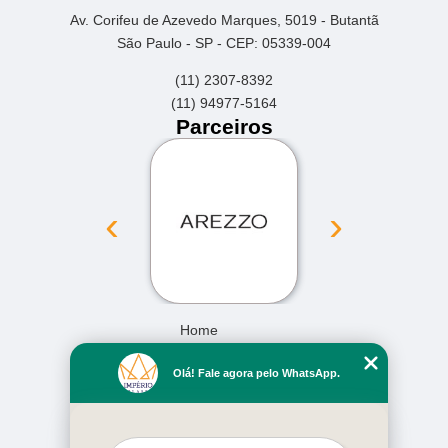
Av. Corifeu de Azevedo Marques, 5019 - Butantã
São Paulo - SP - CEP: 05339-004
(11) 2307-8392
(11) 94977-5164
Parceiros
‹
›
Home
Empresa
Olá! Fale agora pelo WhatsApp.
Missão
Serviços
Contato
Mapa do site