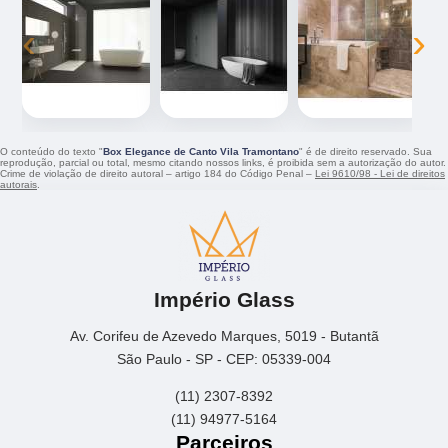
‹
›
O conteúdo do texto "
Box Elegance de Canto Vila Tramontano
" é de direito reservado. Sua
reprodução, parcial ou total, mesmo citando nossos links, é proibida sem a autorização do autor.
Crime de violação de direito autoral – artigo 184 do Código Penal –
Lei 9610/98 - Lei de direitos
autorais
.
Império Glass
Av. Corifeu de Azevedo Marques, 5019 - Butantã
São Paulo - SP - CEP: 05339-004
(11) 2307-8392
(11) 94977-5164
Parceiros