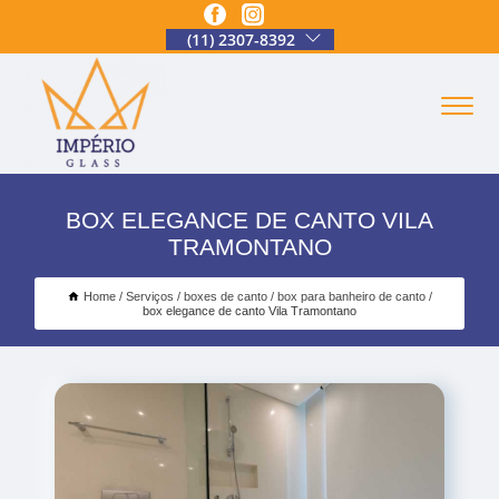
(11) 2307-8392
BOX ELEGANCE DE CANTO VILA
TRAMONTANO
Home
Serviços
boxes de canto
box para banheiro de canto
box elegance de canto Vila Tramontano