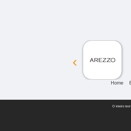
‹
Home
O inteiro teo