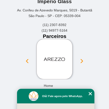
Império Glass
Av. Corifeu de Azevedo Marques, 5019 - Butantã
São Paulo - SP - CEP: 05339-004
(11) 2307-8392
(11) 94977-5164
Parceiros
‹
›
Home
Empresa
Olá! Fale agora pelo WhatsApp.
Missão
Serviços
Contato