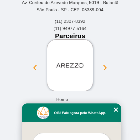
Av. Corifeu de Azevedo Marques, 5019 - Butantã
São Paulo - SP - CEP: 05339-004
(11) 2307-8392
(11) 94977-5164
Parceiros
‹
›
Home
Empresa
Olá! Fale agora pelo WhatsApp.
Missão
Serviços
Contato
Mapa do site