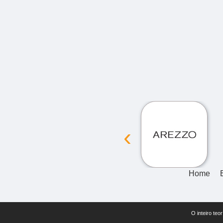
‹
Home
O inteiro teo