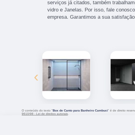
serviços já citados, também trabalh
vidro e Janelas. Por isso, fale conosc
empresa. Garantimos a sua satisfação
‹
O conteúdo do texto "
Box de Canto para Banheiro Cambuci
" é de direito rese
9610/98 - Lei de direitos autorais
.