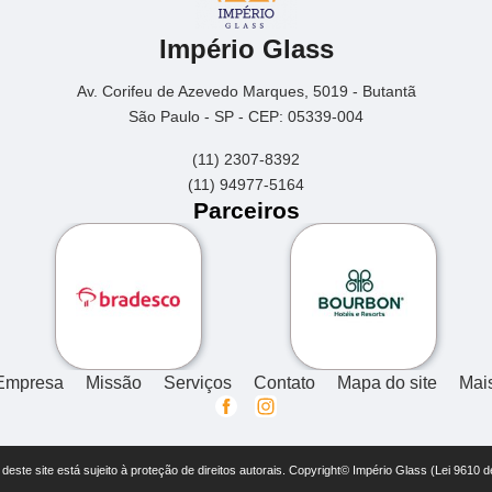
Império Glass
Av. Corifeu de Azevedo Marques, 5019 - Butantã
São Paulo - SP - CEP: 05339-004
(11) 2307-8392
(11) 94977-5164
Parceiros
Empresa
Missão
Serviços
Contato
Mapa do site
Mai
r deste site está sujeito à proteção de direitos autorais. Copyright© Império Glass (Lei 9610 