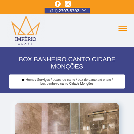
(11) 2307-8392
BOX BANHEIRO CANTO CIDADE
MONÇÕES
Home
Serviços
boxes de canto
box de canto até o teto
box banheiro canto Cidade Monções