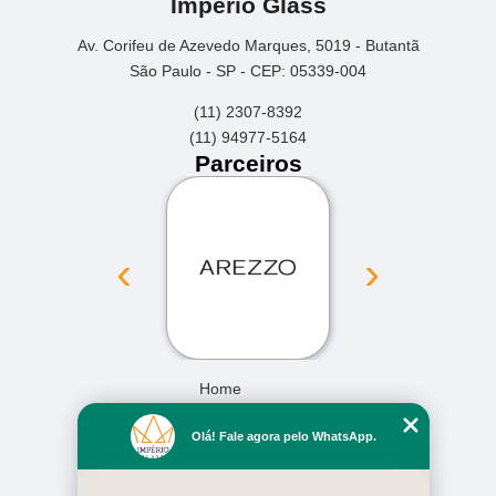
Império Glass
Av. Corifeu de Azevedo Marques, 5019 - Butantã
São Paulo - SP - CEP: 05339-004
(11) 2307-8392
(11) 94977-5164
Parceiros
‹
›
Home
Empresa
Olá! Fale agora pelo WhatsApp.
Missão
Serviços
Contato