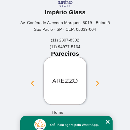
Império Glass
Av. Corifeu de Azevedo Marques, 5019 - Butantã
São Paulo - SP - CEP: 05339-004
(11) 2307-8392
(11) 94977-5164
Parceiros
‹
›
Home
Empresa
Olá! Fale agora pelo WhatsApp.
Missão