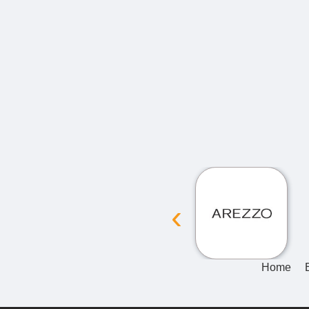
‹
Home