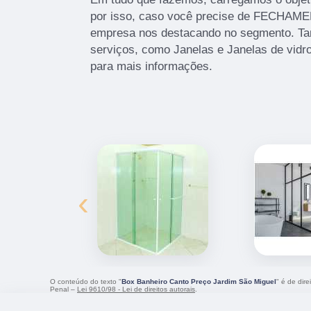
por isso, caso você precise de FECHA
empresa nos destacando no segmento. T
serviços, como Janelas e Janelas de vidr
para mais informações.
‹
O conteúdo do texto "
Box Banheiro Canto Preço Jardim São Miguel
" é de dir
Penal –
Lei 9610/98 - Lei de direitos autorais
.