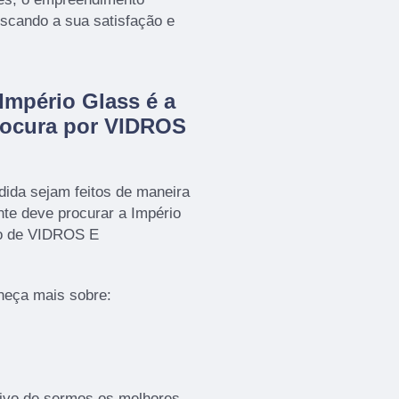
uscando a sua satisfação e
Império Glass é a
rocura por VIDROS
ida sejam feitos de maneira
nte deve procurar a Império
to de VIDROS E
heça mais sobre:
ivo de sermos os melhores,