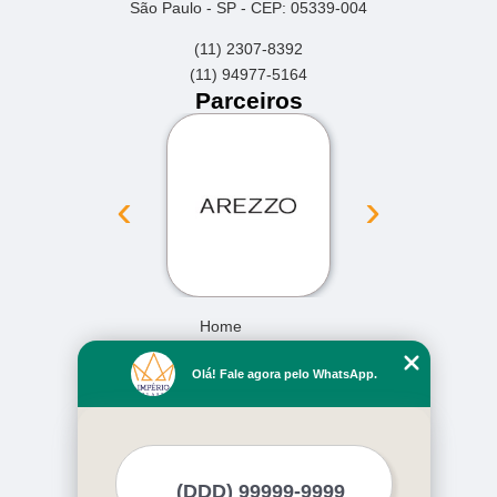
São Paulo - SP - CEP: 05339-004
(11) 2307-8392
(11) 94977-5164
Parceiros
‹
›
Home
Empresa
Olá! Fale agora pelo WhatsApp.
Missão
Serviços
Contato
Mapa do site
Mais Serviços