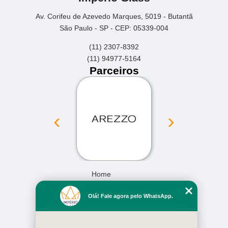
Av. Corifeu de Azevedo Marques, 5019 - Butantã
São Paulo - SP - CEP: 05339-004
(11) 2307-8392
(11) 94977-5164
Parceiros
‹
›
Home
Empresa
Olá! Fale agora pelo WhatsApp.
Missão
Serviços
Contato