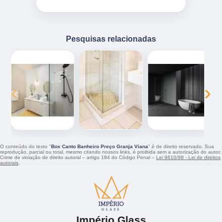
Pesquisas relacionadas
‹
›
O conteúdo do texto "
Box Canto Banheiro Preço Granja Viana
" é de direito reservado. Sua
reprodução, parcial ou total, mesmo citando nossos links, é proibida sem a autorização do autor.
Crime de violação de direito autoral – artigo 184 do Código Penal –
Lei 9610/98 - Lei de direitos
autorais
.
Império Glass