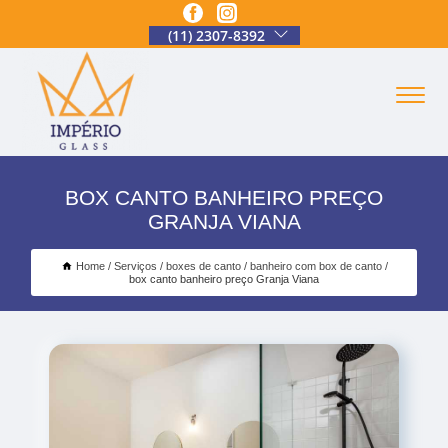
(11) 2307-8392
BOX CANTO BANHEIRO PREÇO
GRANJA VIANA
Home
Serviços
boxes de canto
banheiro com box de canto
box canto banheiro preço Granja Viana