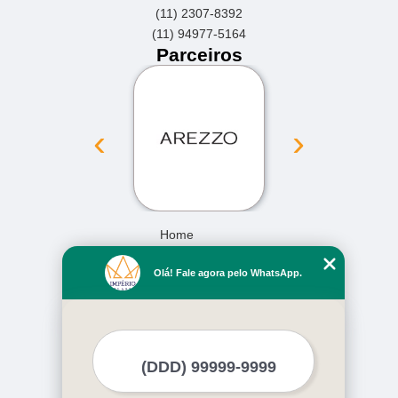
(11) 2307-8392
(11) 94977-5164
Parceiros
‹
›
Home
Empresa
Olá! Fale agora pelo WhatsApp.
Missão
Serviços
Contato
Mapa do site
Mais Serviços