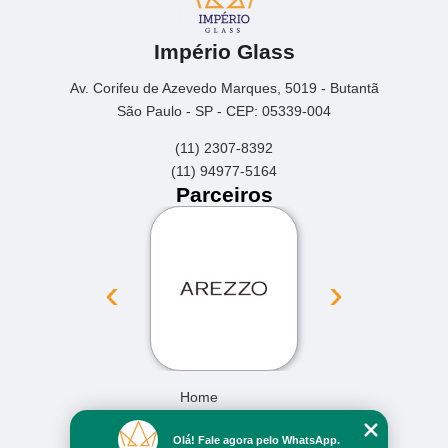
Império Glass
Av. Corifeu de Azevedo Marques, 5019 - Butantã
São Paulo - SP - CEP: 05339-004
(11) 2307-8392
(11) 94977-5164
Parceiros
‹
›
Home
Empresa
Olá! Fale agora pelo WhatsApp.
Missão