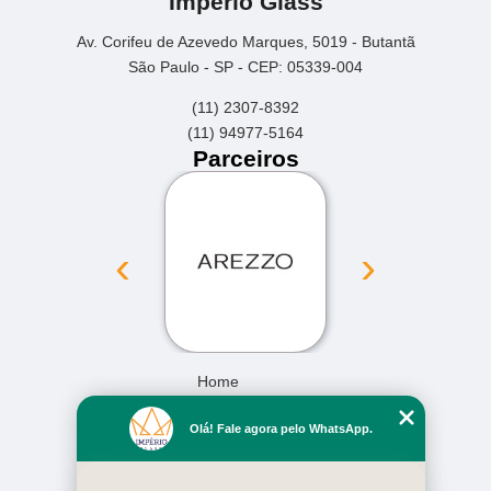
Império Glass
Av. Corifeu de Azevedo Marques, 5019 - Butantã
São Paulo - SP - CEP: 05339-004
(11) 2307-8392
(11) 94977-5164
Parceiros
‹
›
Home
Empresa
Olá! Fale agora pelo WhatsApp.
Missão
Serviços
Contato