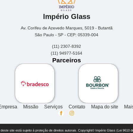
Império Glass
Av. Corifeu de Azevedo Marques, 5019 - Butantã
São Paulo - SP - CEP: 05339-004
(11) 2307-8392
(11) 94977-5164
Parceiros
Empresa
Missão
Serviços
Contato
Mapa do site
Mai
r deste site está sujeito à proteção de direitos autorais. Copyright© Império Glass (Lei 9610 