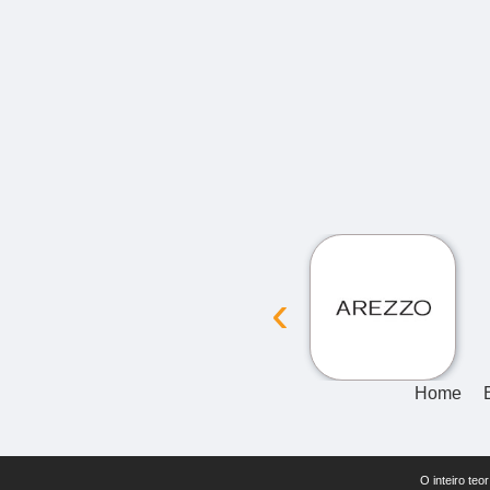
‹
Home
O inteiro teo