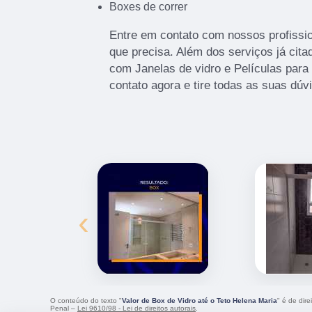
Boxes de correr
Entre em contato com nossos profissio
que precisa. Além dos serviços já cit
com Janelas de vidro e Películas para
contato agora e tire todas as suas dú
‹
O conteúdo do texto "
Valor de Box de Vidro até o Teto Helena Maria
" é de dir
Penal –
Lei 9610/98 - Lei de direitos autorais
.