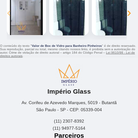
‹
›
O conteúdo do texto "
Valor de Box de Vidro para Banheiro Pinheiros
" é de direito reservado.
Sua reprodução, parcial ou total, mesmo citando nossos links, é proibida sem a autorização do
autor. Crime de violação de direito autoral – artigo 184 do Código Penal –
Lei 9610/98 - Lei de
direitos autorais
.
Império Glass
Av. Corifeu de Azevedo Marques, 5019 - Butantã
São Paulo - SP - CEP: 05339-004
(11) 2307-8392
(11) 94977-5164
Parceiros